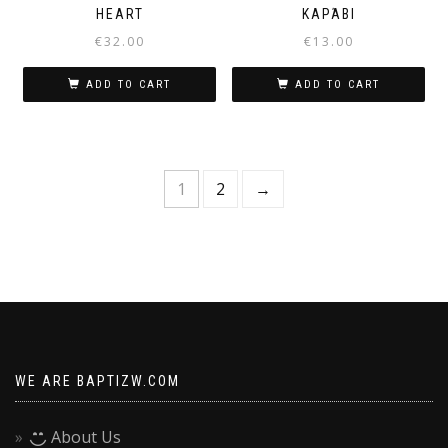
HEART
ΚΑΡΆΒΙ
€
32.00
€
13.00
ADD TO CART
ADD TO CART
1
2
→
WE ARE BAPTIZW.COM
About Us