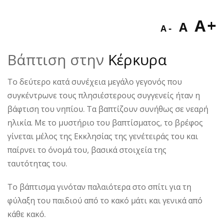
Decreas
Res
I
A
A
A
font
fon
f
size.
Βάπτιση στην
Κέρκυρα
size
s
Το δεύτερο κατά συνέχεια μεγάλο γεγονός που
συγκέντρωνε τους πλησιέστερους συγγενείς ήταν η
βάφτιση του νηπίου. Τα βαπτίζουν συνήθως σε νεαρή
ηλικία. Με το μυστήριο του βαπτίσματος, το βρέφος
γίνεται μέλος της Εκκλησίας της γενέτειράς του και
παίρνει το όνομά του, βασικά στοιχεία της
ταυτότητας του.
Το βάπτισμα γινόταν παλαιότερα στο σπίτι για τη
φύλαξη του παιδιού από το κακό μάτι και γενικά από
κάθε κακό.