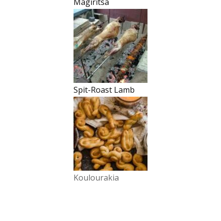
Magiritsa
Spit-Roast Lamb
Koulourakia