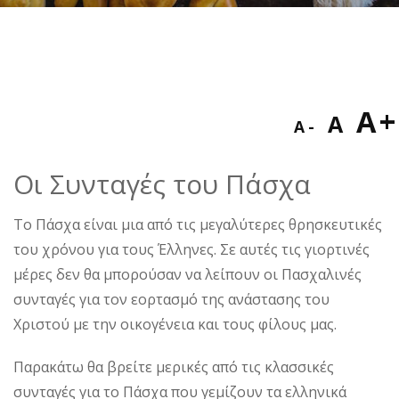
Decreas
Res
I
A
A
A
font
fon
f
size.
Οι Συνταγές του Πάσχα
size
s
Το Πάσχα είναι μια από τις μεγαλύτερες θρησκευτικές
του χρόνου για τους Έλληνες. Σε αυτές τις γιορτινές
μέρες δεν θα μπορούσαν να λείπουν οι Πασχαλινές
συνταγές για τον εορτασμό της ανάστασης του
Χριστού με την οικογένεια και τους φίλους μας.
Παρακάτω θα βρείτε μερικές από τις κλασσικές
συνταγές για το Πάσχα που γεμίζουν τα ελληνικά