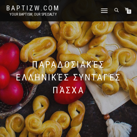
BAPTIZW.COM
TOGGLE
0
YOUR BAPTISM, OUR SPECIALTY
NAVIGATION
ΠΑΡΑΔΟΣΙΑΚΈΣ
ΕΛΛΗΝΙΚΈΣ ΣΥΝΤΑΓΈΣ
ΠΆΣΧΑ