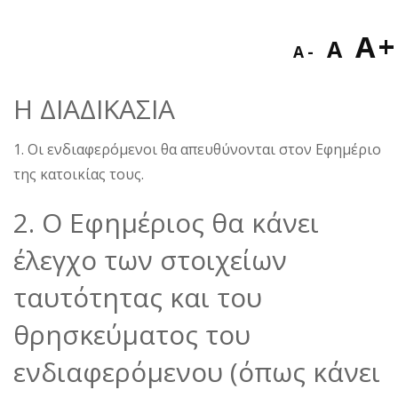
Decreas
Res
I
A
A
A
font
fon
f
size.
Η ΔΙΑΔΙΚΑΣΙΑ
size
s
1. Οι ενδιαφερόμενοι θα απευθύνονται στον Εφημέριο
της κατοικίας τους.
2. Ο Εφημέριος θα κάνει
έλεγχο των στοιχείων
ταυτότητας και του
θρησκεύματος του
ενδιαφερόμενου (όπως κάνει