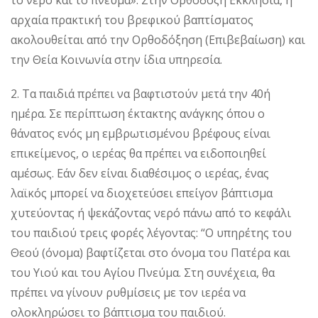
το νερό και το πνεύμα». Στην Ορθόδοξη Εκκλησία, η
αρχαία πρακτική του βρεφικού βαπτίσματος
ακολουθείται από την Ορθοδόξηση (Επιβεβαίωση) και
την Θεία Κοινωνία στην ίδια υπηρεσία.
2. Τα παιδιά πρέπει να βαφτιστούν μετά την 40ή
ημέρα. Σε περίπτωση έκτακτης ανάγκης όπου ο
θάνατος ενός μη εμβρωτισμένου βρέφους είναι
επικείμενος, ο ιερέας θα πρέπει να ειδοποιηθεί
αμέσως. Εάν δεν είναι διαθέσιμος ο ιερέας, ένας
λαϊκός μπορεί να διοχετεύσει επείγον βάπτισμα
χυτεύοντας ή ψεκάζοντας νερό πάνω από το κεφάλι
του παιδιού τρεις φορές λέγοντας: “Ο υπηρέτης του
Θεού (όνομα) βαφτίζεται στο όνομα του Πατέρα και
του Υιού και του Αγίου Πνεύμα. Στη συνέχεια, θα
πρέπει να γίνουν ρυθμίσεις με τον ιερέα να
ολοκληρώσει το βάπτισμα του παιδιού.