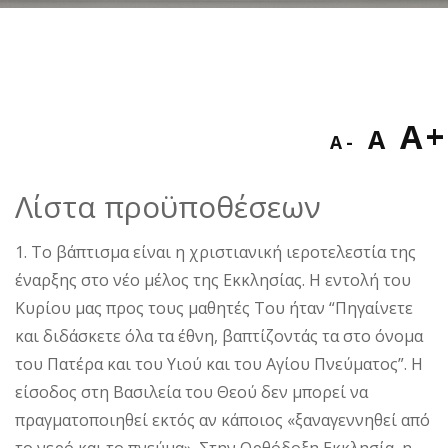
Decreas
Res
I
A
A
A
font
fon
f
size.
Λίστα προϋποθέσεων
size
s
1. Το βάπτισμα είναι η χριστιανική ιεροτελεστία της
έναρξης στο νέο μέλος της Εκκλησίας. Η εντολή του
Κυρίου μας προς τους μαθητές Του ήταν “Πηγαίνετε
και διδάσκετε όλα τα έθνη, βαπτίζοντάς τα στο όνομα
του Πατέρα και του Υιού και του Αγίου Πνεύματος”. Η
είσοδος στη Βασιλεία του Θεού δεν μπορεί να
πραγματοποιηθεί εκτός αν κάποιος «ξαναγεννηθεί από