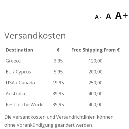
Decreas
Res
I
A
A
A
font
fon
f
size.
Versandkosten
size
s
Destination
€
Free Shipping From €
Greece
3,95
120,00
EU / Cyprus
5,95
200,00
USA / Canada
19,95
250,00
Australia
39,95
400,00
Rest of the World
39,95
400,00
Die Versandkosten und Versandrichtlinien können
ohne Vorankündigung geändert werden.