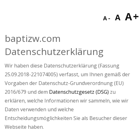
Decreas
Res
I
A
A
A
font
fon
f
size.
baptizw.com
size
Datenschutzerklärung
s
Wir haben diese Datenschutzerklärung (Fassung
25.09.2018-221074005) verfasst, um Ihnen gemäß der
Vorgaben der Datenschutz-Grundverordnung (EU)
2016/679 und dem
Datenschutzgesetz (DSG)
zu
erklären, welche Informationen wir sammeln, wie wir
Daten verwenden und welche
Entscheidungsmöglichkeiten Sie als Besucher dieser
Webseite haben.