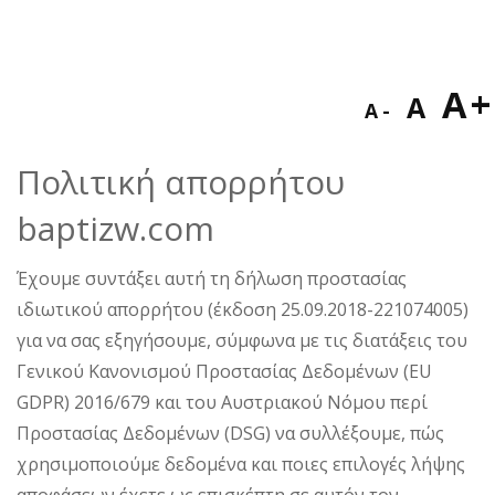
Decreas
Res
I
A
A
A
font
fon
f
size.
Πολιτική απορρήτου
size
baptizw.com
s
Έχουμε συντάξει αυτή τη δήλωση προστασίας
ιδιωτικού απορρήτου (έκδοση 25.09.2018-221074005)
για να σας εξηγήσουμε, σύμφωνα με τις διατάξεις του
Γενικού Κανονισμού Προστασίας Δεδομένων (EU
GDPR) 2016/679 και του Αυστριακού Νόμου περί
Προστασίας Δεδομένων (DSG) να συλλέξουμε, πώς
χρησιμοποιούμε δεδομένα και ποιες επιλογές λήψης