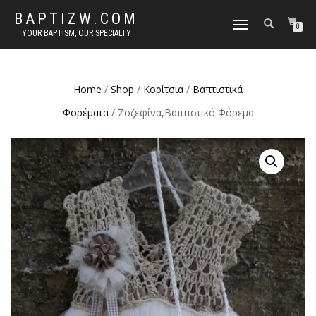
BAPTIZW.COM
TOGGLE
0
YOUR BAPTISM, OUR SPECIALTY
NAVIGATION
Home
/
Shop
/
Κορίτσια
/
Βαπτιστικά
Φορέματα
/ Ζοζεφίνα,Βαπτιστικό Φόρεμα