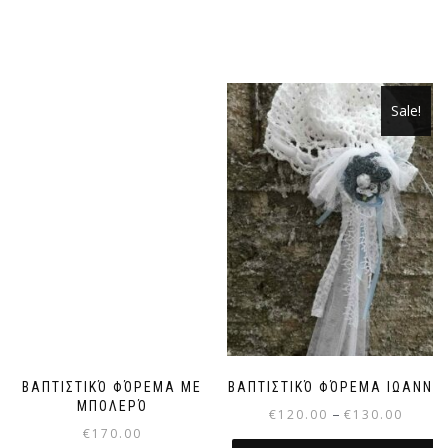
Sale!
ΒΑΠΤΙΣΤΙΚΌ ΦΌΡΕΜΑ ΜΕ
ΒΑΠΤΙΣΤΙΚΌ ΦΌΡΕΜΑ ΙΩΑΝΝΑ
ΜΠΟΛΕΡΌ
Price
–
€
120.00
€
130.00
€
170.00
range: