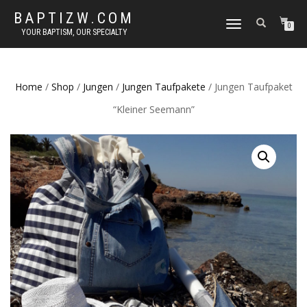
BAPTIZW.COM
TOGGLE
0
YOUR BAPTISM, OUR SPECIALTY
NAVIGATION
Home
/
Shop
/
Jungen
/
Jungen Taufpakete
/ Jungen Taufpaket
“Kleiner Seemann”