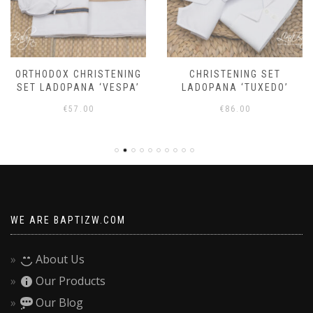
ORTHODOX CHRISTENING
CHRISTENING SET
SET LADOPANA ‘VESPA’
LADOPANA ‘TUXEDO’
€
57.00
€
86.00
WE ARE BAPTIZW.COM
About Us
Our Products
Our Blog