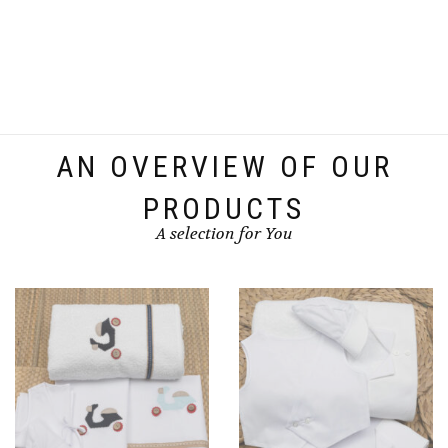
This
product
has
multiple
variants.
The
options
AN OVERVIEW OF OUR
may
be
PRODUCTS
chosen
A selection for You
on
the
product
page