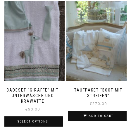
BADESET “GIRAFFE” MIT
TAUFPAKET “BOOT MIT
UNTERWÄSCHE UND
STREIFEN”
KRAWATTE
€
270.00
€
90.00
ADD TO CART
SELECT OPTIONS