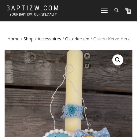
BAPTIZW.COM
TOGGLE
0
YOUR BAPTISM, OUR SPECIALTY
NAVIGATION
Home
/
Shop
/
Accessoires
/
Osterkerzen
/ Ostern Kerze Herz