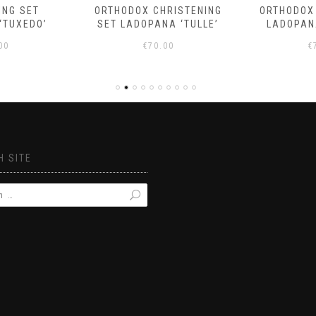
RISTENING
ORTHODOX CHRISTENING
ORTHODOX
A ‘TULLE’
LADOPANA SET ‘FISH’
LADOPANA 
00
€
75.00
€
 SITE