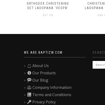
STENING
CHRISTENING SET
ORTHODOX CH
‘VESPA’
LADOPANA ‘TUXEDO’
SET LADOPAN
€
86.00
€
70.
WE ARE BAPTIZW.COM
SEARCH
About Us
Our Products
Our Blog
Company Information
Terms and Conditions
Privacy Policy