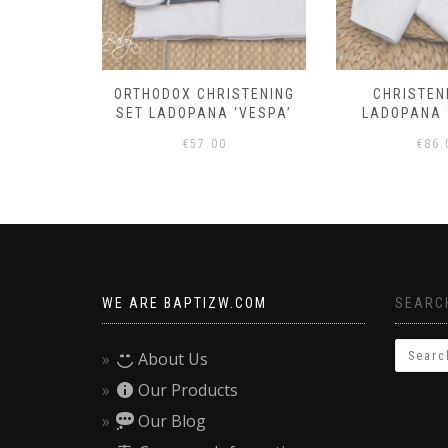
 OUTFIT
ORTHODOX CHRISTENING
CHRISTEN
TY’
SET LADOPANA ‘VESPA’
LADOPANA 
€
57.00
€
86.
WE ARE BAPTIZW.COM
SEARCH
About Us
Our Products
Our Blog