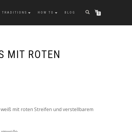
TRADITIONS
HOW TO
BLOG
0
 MIT ROTEN S
, weiß mit roten Streifen und verstellbarem
umwolle.