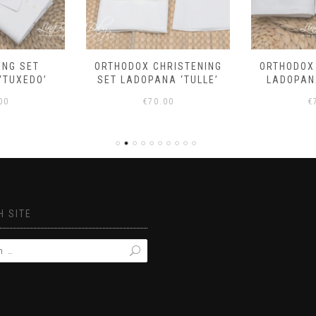
ING SET
ORTHODOX CHRISTENING
ORTHODOX
‘TUXEDO’
SET LADOPANA ‘TULLE’
LADOPANA
00
€
70.00
€
 SITE