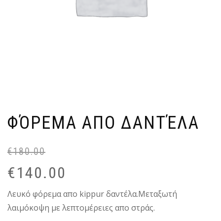
ΦΌΡΕΜΑ ΑΠΟ ΔΑΝΤΈΛΑ
€
180.00
Or
C
pr
pr
€
140.00
wa
is:
€1
€1
Λευκό φόρεμα απο kippur δαντέλα.Μεταξωτή
λαιμόκοψη με λεπτομέρειες απο στράς.