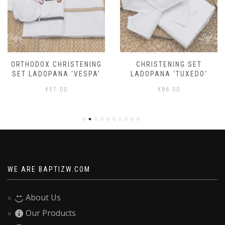
ORTHODOX CHRISTENING
CHRISTENING SET
SET LADOPANA ‘VESPA’
LADOPANA ‘TUXEDO’
€
57.00
€
86.00
WE ARE BAPTIZW.COM
About Us
Our Products