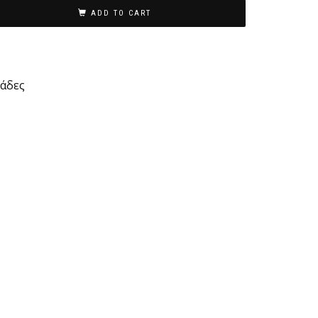
ADD TO CART
άδες