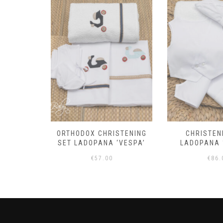
page
 OUTFIT
ORTHODOX CHRISTENING
CHRISTEN
TY’
SET LADOPANA ‘VESPA’
LADOPANA 
€
57.00
€
86.