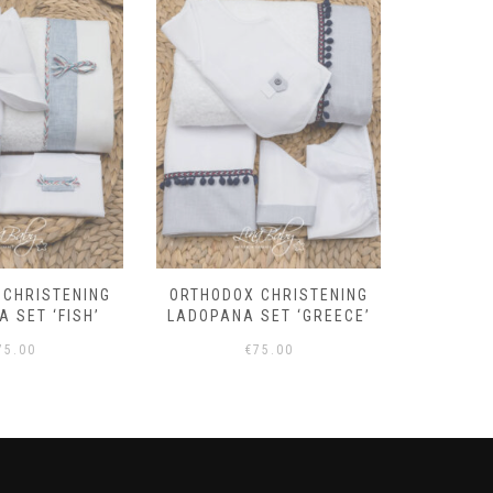
 CHRISTENING
ORTHODOX CHRISTENING
BOYS
 SET ‘FISH’
LADOPANA SET ‘GREECE’
‘OLIV
75.00
€
75.00