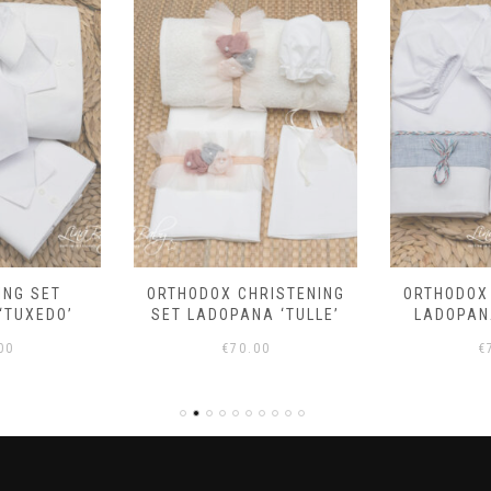
ING SET
ORTHODOX CHRISTENING
ORTHODOX
‘TUXEDO’
SET LADOPANA ‘TULLE’
LADOPANA
00
€
70.00
€