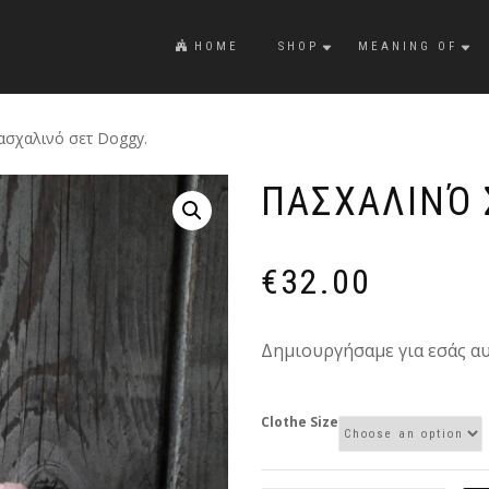
HOME
SHOP
MEANING OF
ασχαλινό σετ Doggy.
ΠΑΣΧΑΛΙΝΌ 
€
32.00
Δημιουργήσαμε για εσάς αυ
Clothe Size